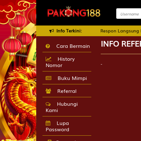
ng di PAKONG188, Agar Lebih Fast Respon Langsung Hubungi Wha
Info Terkini:
INFO REFE
Cara Bermain
History
-
Nomor
Buku Mimpi
Referral
Hubungi
Kami
Lupa
Password