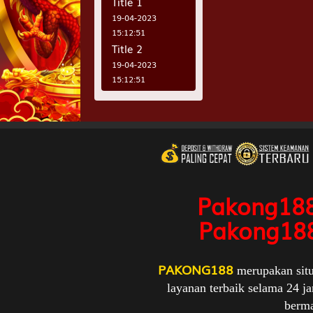
Title 1
19-04-2023
15:12:51
Title 2
19-04-2023
15:12:51
Title 3
19-04-2023
15:12:51
Pakong18
Pakong18
PAKONG188
merupakan situ
layanan terbaik selama 24 
berma