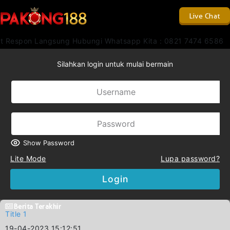
Live Chat
t Respon Langsung Hubungi Whatsapp Kita : 0821 7474 6586
Silahkan login untuk mulai bermain
Show Password
Lite Mode
Lupa password?
Login
Berita Terakhir
Title 1
19-04-2023 15:12:51