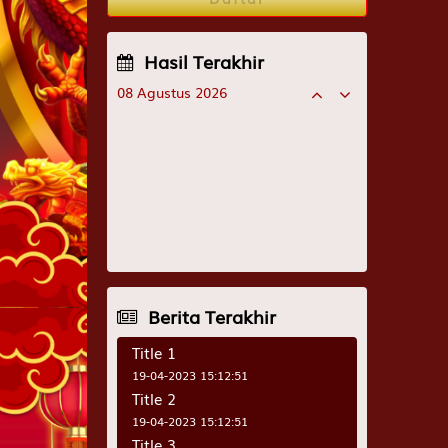
Hasil Terakhir
08 Agustus 2026
PENSYLVANIA2
0
1
0
5
INDIANA EVE
6
6
1
1
MARYLAND EVE
3
8
4
2
TRINIDAD MOR
8
8
2
6
Berita Terakhir
Title 1
19-04-2023 15:12:51
Title 2
19-04-2023 15:12:51
Title 3