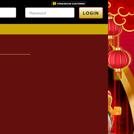
LOGIN