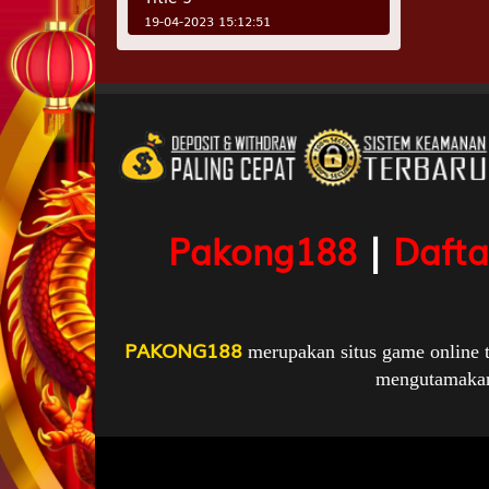
19-04-2023 15:12:51
Pakong188
|
Daft
PAKONG188
merupakan situs game online t
mengutamakan 